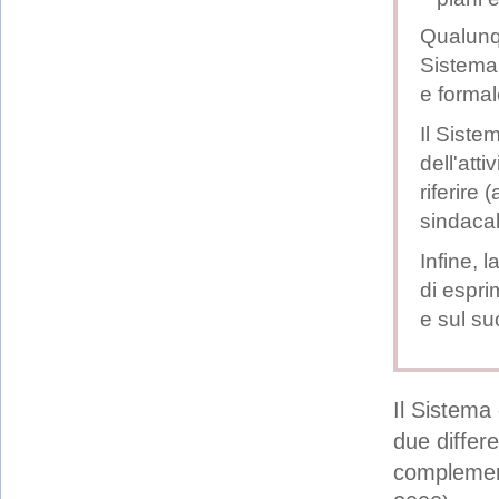
Qualunqu
Sistema 
e formal
Il Siste
dell'att
riferire
sindacal
Infine, 
di espri
e sul su
Il Sistema 
due differe
complemen