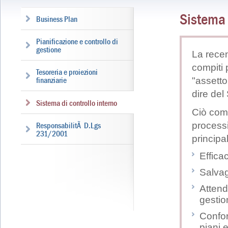
Sistema 
Business Plan
Pianificazione e controllo di
gestione
La recent
compiti 
Tesoreria e proiezioni
"assetto
finanziarie
dire del
Sistema di controllo interno
Ciò comp
processi
ResponsabilitÃ D.Lgs
231/2001
principal
Effica
Salvag
Attendi
gestio
Confor
piani 