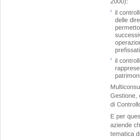
2000):
il contro
delle dir
permetto
successi
operazion
prefissati
il contro
rappresen
patrimon
Multiconsu
Gestione, e
di Controll
E per quest
aziende ch
tematica d