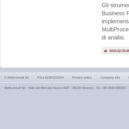
Gli strumen
Business P
implementa
MultiProce
di analisi.
INVIA AD UN 
© Multiconsult Srl
P.Iva 02363110244
Privacy policy
Company info
Multiconsult Srl - Viale del Mercato Nuovo 44/F - 36100 Vicenza - Tel. +39 0444 965587 