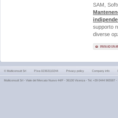
SAM, Soft
Mantenend
indipende
supporto ne
diverse op
INVIA AD UN 
© Multiconsult Srl
P.Iva 02363110244
Privacy policy
Company info
Multiconsult Srl - Viale del Mercato Nuovo 44/F - 36100 Vicenza - Tel. +39 0444 965587 