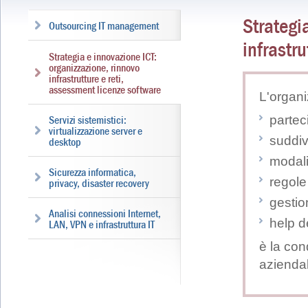
Strategi
Outsourcing IT management
infrastr
Strategia e innovazione ICT:
organizzazione, rinnovo
infrastrutture e reti,
assessment licenze software
L'organi
partec
Servizi sistemistici:
virtualizzazione server e
suddiv
desktop
modali
Sicurezza informatica,
regole
privacy, disaster recovery
gestio
Analisi connessioni Internet,
help d
LAN, VPN e infrastruttura IT
è la con
aziendal