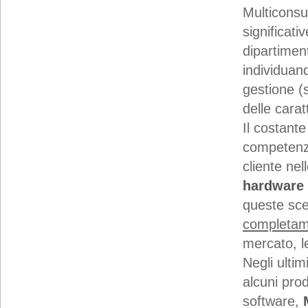
Multiconsu
significati
dipartimen
individuand
gestione (
delle carat
Il costante
competenze 
cliente ne
hardware 
queste sce
completame
mercato, l
Negli ulti
alcuni prod
software,