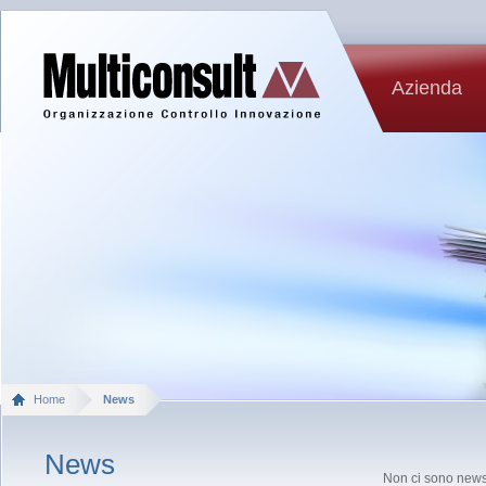
Azienda
Home
News
News
Non ci sono news 